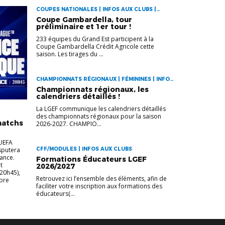
COUPES NATIONALES | INFOS AUX CLUBS |
JEUNES
Coupe Gambardella, tour
préliminaire et 1er tour !
233 équipes du Grand Est participent à la
Coupe Gambardella Crédit Agricole cette
saison. Les tirages du ...
CHAMPIONNATS RÉGIONAUX | FÉMININES | INFOS
AUX CLUBS | SENIORS
Championnats régionaux, les
calendriers détaillés !
La LGEF communique les calendriers détaillés
des championnats régionaux pour la saison
matchs
2026-2027. CHAMPIO...
’UEFA
sputera
CFF/MODULES | INFOS AUX CLUBS
ance.
Formations Éducateurs LGEF
t
2026/2027
(20h45),
Retrouvez ici l’ensemble des éléments, afin de
obre
faciliter votre inscription aux formations des
éducateurs(...