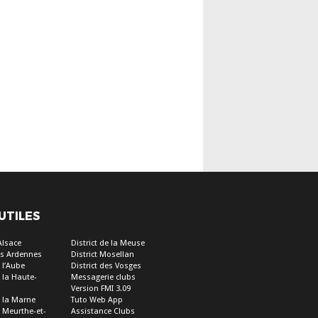
 UTILES
’Alsace
District de la Meuse
des Ardennes
District Mosellan
e l’Aube
District des Vosges
e la Haute-
Messagerie clubs
Version FMI 3.09
e la Marne
Tuto Web App
e Meurthe-et-
Assistance Clubs