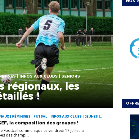
NOS P
ININES | INFOS AUX CLUBS | SENIORS
 régionaux, les
taillés !
OFFRE
UX | FÉMININES | FUTSAL | INFOS AUX CLUBS | JEUNES |
F, la composition des groupes !
de Football communique ce vendredi 17 juillet la
es des champi...