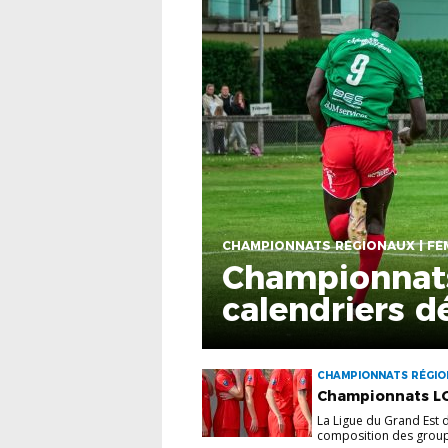
CHAMPIONNATS RÉGIONAUX | FÉM
Championnats
calendriers dé
CHAMPIONNATS RÉGIONA
SENIORS
Championnats LGE
La Ligue du Grand Est 
composition des group