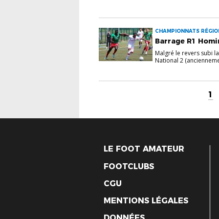
CHAMPIONNATS RÉGION
Barrage R1 Homir
Malgré le revers subi l
National 2 (ancienneme
1
LE FOOT AMATEUR
FOOTCLUBS
CGU
MENTIONS LÉGALES
DONNÉES