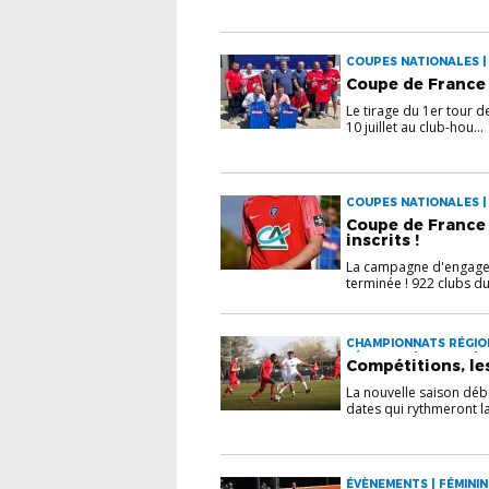
COUPES NATIONALES | 
Coupe de France C
Le tirage du 1er tour d
10 juillet au club-hou...
COUPES NATIONALES | 
Coupe de France 
inscrits !
La campagne d'engagem
terminée ! 922 clubs du
CHAMPIONNATS RÉGION
FÉMININES | FUTSAL | 
Compétitions, le
La nouvelle saison débu
dates qui rythmeront la
ÉVÈNEMENTS | FÉMININE