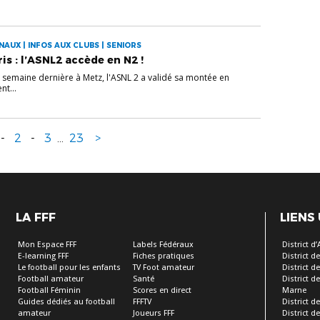
AUX | INFOS AUX CLUBS | SENIORS
is : l’ASNL2 accède en N2 !
a semaine dernière à Metz, l'ASNL 2 a validé sa montée en
nt...
-
2
-
3
...
23
>
LA FFF
LIENS
Mon Espace FFF
Labels Fédéraux
District d
E-learning FFF
Fiches pratiques
District 
Le football pour les enfants
TV Foot amateur
District d
Football amateur
Santé
District d
Football Féminin
Scores en direct
Marne
Guides dédiés au football
FFFTV
District d
amateur
Joueurs FFF
District d