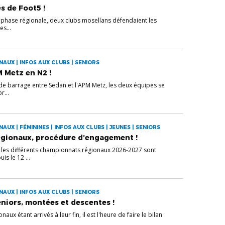
s de Foot5 !
la phase régionale, deux clubs mosellans défendaient les
es...
AUX | INFOS AUX CLUBS | SENIORS
M Metz en N2 !
de barrage entre Sedan et l'APM Metz, les deux équipes se
r...
UX | FÉMININES | INFOS AUX CLUBS | JEUNES | SENIORS
gionaux, procédure d’engagement !
les différents championnats régionaux 2026-2027 sont
s le 12 ...
AUX | INFOS AUX CLUBS | SENIORS
iors, montées et descentes !
ux étant arrivés à leur fin, il est l'heure de faire le bilan