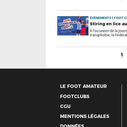
ÉVÈNEMENTS | FOOT CI
Stiring en lice a
À l’occasion de la Jour
transphobie, la Fédérati
1
LE FOOT AMATEUR
FOOTCLUBS
CGU
MENTIONS LÉGALES
DONNÉES