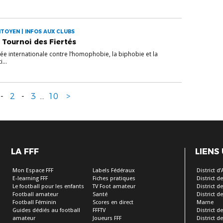
TOYEN | INFOS AUX CLUBS
u Tournoi des Fiertés
née internationale contre l’homophobie, la biphobie et la
...
-
2
-
3
...
10
>
LA FFF
LIENS
Mon Espace FFF
Labels Fédéraux
District d
E-learning FFF
Fiches pratiques
District 
Le football pour les enfants
TV Foot amateur
District d
Football amateur
Santé
District d
Football Féminin
Scores en direct
Marne
Guides dédiés au football
FFFTV
District d
amateur
Joueurs FFF
District d