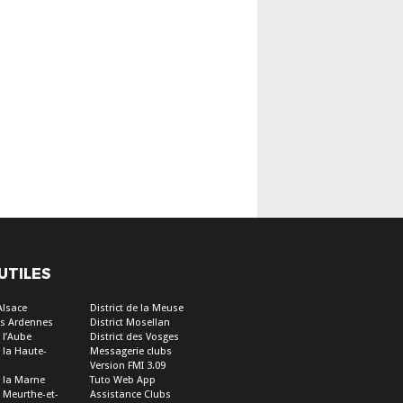
 UTILES
’Alsace
District de la Meuse
des Ardennes
District Mosellan
e l’Aube
District des Vosges
e la Haute-
Messagerie clubs
Version FMI 3.09
e la Marne
Tuto Web App
e Meurthe-et-
Assistance Clubs