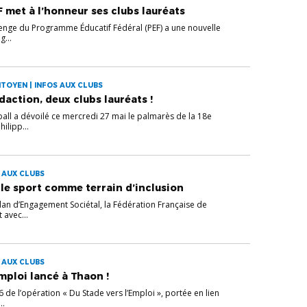
F met à l’honneur ses clubs lauréats
lenge du Programme Éducatif Fédéral (PEF) a une nouvelle
g...
TOYEN | INFOS AUX CLUBS
action, deux clubs lauréats !
all a dévoilé ce mercredi 27 mai le palmarès de la 18e
ilipp...
 AUX CLUBS
 le sport comme terrain d’inclusion
lan d’Engagement Sociétal, la Fédération Française de
 avec...
 AUX CLUBS
mploi lancé à Thaon !
de l’opération « Du Stade vers l’Emploi », portée en lien
..