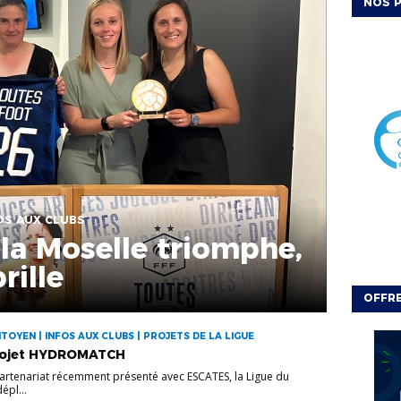
NOS P
FOS AUX CLUBS
 la Moselle triomphe,
rille
OFFRE
TOYEN | INFOS AUX CLUBS | PROJETS DE LA LIGUE
rojet HYDROMATCH
partenariat récemment présenté avec ESCATES, la Ligue du
épl...