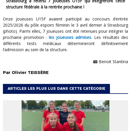
Strasbourg a retenu 7 joueuses U15F qui intègreront cette
structure fédérale à la rentrée prochaine !
Onze joueuses U15F avaient participé au concours d’entrée
2025/2026 du pôle espoirs féminin le 3 avril dernier à Strasbourg
(photo). Parmi elles, 7 joueuses ont été retenues pour intégrer la
prochaine promotion :
les joueuses admises
. Les résultats des
différents tests médicaux détermineront définitivement
l’admission au sein de la structure.
Benoit Stantina
Par
Olivier
TEISSÈRE
ARTICLES LES PLUS LUS DANS CETTE CATÉGORIE