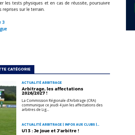
r les tests physiques et en cas de réussite, poursuivre
 reprises sur le terrain.
e 3
igue
TTE CATÉGORIE
ACTUALITÉ ARBITRAGE
Arbitrage, les affectations
2026/2027 !
La Commission Régionale d’Arbitrage (CRA)
communique ce jeudi 4 juin les affectations des
arbitres de Lig...
ACTUALITÉ ARBITRAGE | INFOS AUX CLUBS |
PROJETS DE LA LIGUE
U13 : Je joue et J’arbitre !