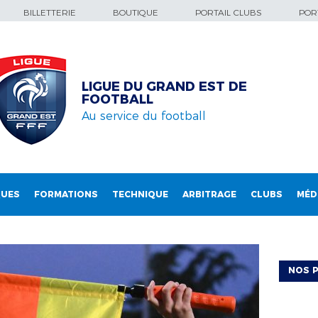
BILLETTERIE
BOUTIQUE
PORTAIL CLUBS
PORT
LIGUE DU GRAND EST DE
FOOTBALL
Au service du football
QUES
FORMATIONS
TECHNIQUE
ARBITRAGE
CLUBS
MÉD
NOS P