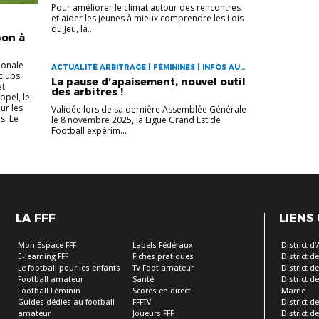
Pour améliorer le climat autour des rencontres
et aider les jeunes à mieux comprendre les Lois
du Jeu, la...
bon à
ionale
ACTUALITÉ ARBITRAGE | FÉMININES | INFOS AUX
 clubs
CLUBS | JEUNES | PROJETS DE LA LIGUE
La pause d’apaisement, nouvel outil
et
des arbitres !
ppel, le
ur les
Validée lors de sa dernière Assemblée Générale
s. Le
le 8 novembre 2025, la Ligue Grand Est de
Football expérim...
LA FFF
LIENS
Mon Espace FFF
Labels Fédéraux
District d
E-learning FFF
Fiches pratiques
District 
Le football pour les enfants
TV Foot amateur
District d
Football amateur
Santé
District d
Football Féminin
Scores en direct
Marne
Guides dédiés au football
FFFTV
District d
amateur
Joueurs FFF
District d