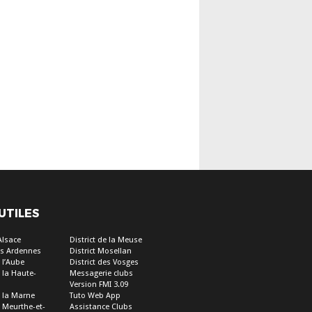
 UTILES
’Alsace
District de la Meuse
des Ardennes
District Mosellan
e l’Aube
District des Vosges
e la Haute-
Messagerie clubs
Version FMI 3.09
e la Marne
Tuto Web App
e Meurthe-et-
Assistance Clubs