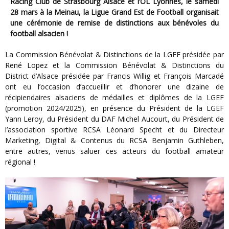
Racing Club de Strasbourg Alsace et l’OL Lyonnes, le samedi
28 mars à la Meinau, la Ligue Grand Est de Football organisait
une cérémonie de remise de distinctions aux bénévoles du
football alsacien !
La Commission Bénévolat & Distinctions de la LGEF présidée par
René Lopez et la Commission Bénévolat & Distinctions du
District d’Alsace présidée par Francis Willig et François Marcadé
ont eu l’occasion d’accueillir et d’honorer une dizaine de
récipiendaires alsaciens de médailles et diplômes de la LGEF
(promotion 2024/2025), en présence du Président de la LGEF
Yann Leroy, du Président du DAF Michel Aucourt, du Président de
l’association sportive RCSA Léonard Specht et du Directeur
Marketing, Digital & Contenus du RCSA Benjamin Guthleben,
entre autres, venus saluer ces acteurs du football amateur
régional !