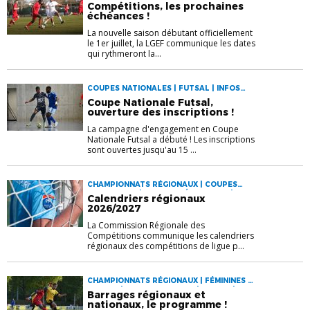
NATIONALES | COUPES RÉGIONALES |
Compétitions, les prochaines
FÉMININES | FUTSAL | INFOS AUX CLUBS |
échéances !
JEUNES | SENIORS
La nouvelle saison débutant officiellement
le 1er juillet, la LGEF communique les dates
qui rythmeront la...
COUPES NATIONALES | FUTSAL | INFOS
AUX CLUBS
Coupe Nationale Futsal,
ouverture des inscriptions !
La campagne d'engagement en Coupe
Nationale Futsal a débuté ! Les inscriptions
sont ouvertes jusqu'au 15 ...
CHAMPIONNATS RÉGIONAUX | COUPES
NATIONALES | COUPES RÉGIONALES |
Calendriers régionaux
FÉMININES | FUTSAL | INFOS AUX CLUBS |
2026/2027
JEUNES | SENIORS
La Commission Régionale des
Compétitions communique les calendriers
régionaux des compétitions de ligue p...
CHAMPIONNATS RÉGIONAUX | FÉMININES |
FUTSAL | INFOS AUX CLUBS | JEUNES |
Barrages régionaux et
SENIORS
nationaux, le programme !