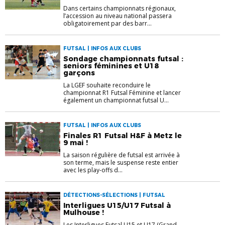
Dans certains championnats régionaux,
l’accession au niveau national passera
obligatoirement par des barr...
FUTSAL | INFOS AUX CLUBS
Sondage championnats futsal :
seniors féminines et U18
garçons
La LGEF souhaite reconduire le
championnat R1 Futsal Féminine et lancer
également un championnat futsal U...
FUTSAL | INFOS AUX CLUBS
Finales R1 Futsal H&F à Metz le
9 mai !
La saison régulière de futsal est arrivée à
son terme, mais le suspense reste entier
avec les play-offs d...
DÉTECTIONS-SÉLECTIONS | FUTSAL
Interligues U15/U17 Futsal à
Mulhouse !
Les Interligues Futsal U15 et U17 (Grand