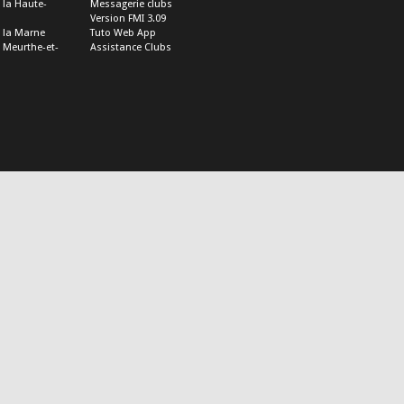
e la Haute-
Messagerie clubs
Version FMI 3.09
e la Marne
Tuto Web App
e Meurthe-et-
Assistance Clubs