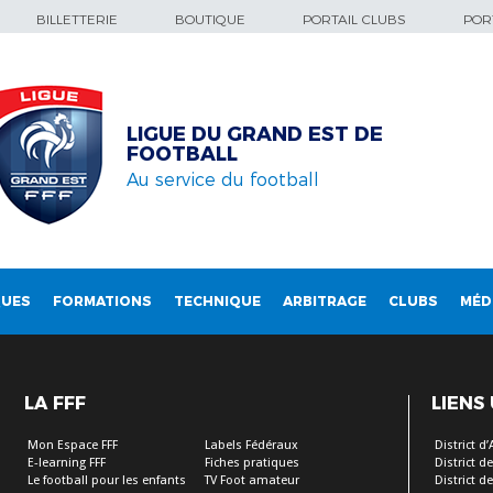
BILLETTERIE
BOUTIQUE
PORTAIL CLUBS
PORT
LIGUE DU GRAND EST DE
FOOTBALL
Au service du football
QUES
FORMATIONS
TECHNIQUE
ARBITRAGE
CLUBS
MÉD
LA FFF
LIENS
Mon Espace FFF
Labels Fédéraux
District d
E-learning FFF
Fiches pratiques
District 
Le football pour les enfants
TV Foot amateur
District d