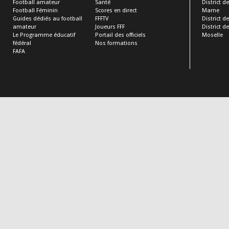
Football amateur
Santé
District d
Football Féminin
Scores en direct
Marne
Guides dédiés au football
FFFTV
District d
amateur
Joueurs FFF
District d
Le Programme éducatif
Portail des officiels
Moselle
fédéral
Nos formations
FAFA