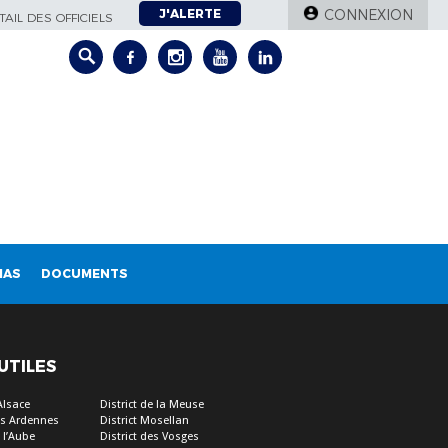
J'ALERTE
CONNEXION
AIL DES OFFICIELS
IAS
DOCUMENTS
 UTILES
’Alsace
District de la Meuse
des Ardennes
District Mosellan
e l’Aube
District des Vosges