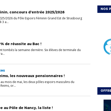
NOS P
inin, concours d’entrée 2025/2026
025/2026 du Pôle Espoirs Féminin Grand Est de Strasbourg
 3 a...
% de réussite au Bac !
ont tombés la semaine dernière. Six élèves de terminale du
a...
EIMS
eims, les nouveaux pensionnaires !
u mois de mai, les deux pôles espoirs masculins du
Reims, or...
OFFRE
 au Pôle de Nancy, la liste !