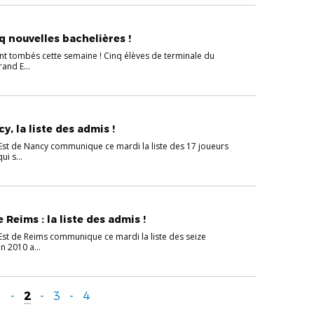
q nouvelles bachelières !
ont tombés cette semaine ! Cinq élèves de terminale du
and E...
y, la liste des admis !
Est de Nancy communique ce mardi la liste des 17 joueurs
i s...
 Reims : la liste des admis !
Est de Reims communique ce mardi la liste des seize
n 2010 a...
1
-
2
-
3
-
4